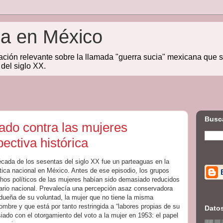
ia en México
ación relevante sobre la llamada "guerra sucia" mexicana que 
 del siglo XX.
Busca
ado contra las mujeres
ectiva histórica
écada de los sesentas del siglo XX fue un parteaguas en la
lítica nacional en México. Antes de ese episodio, los grupos
hos políticos de las mujeres habían sido demasiado reducidos
ario nacional. Prevalecía una percepción asaz conservadora
 dueña de su voluntad, la mujer que no tiene la misma
hombre y que está por tanto restringida a “labores propias de su
Dato
ado con el otorgamiento del voto a la mujer en 1953: el papel