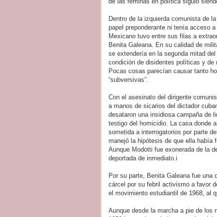
de las féminas en política siguió siend
Dentro de la izquierda comunista de l
papel preponderante ni tenía acceso a
Mexicano tuvo entre sus filas a extrao
Benita Galeana. En su calidad de mili
se extendería en la segunda mitad del s
condición de disidentes políticas y de
Pocas cosas parecían causar tanto hor
“subversivas”.
Con el asesinato del dirigente comuni
a manos de sicarios del dictador cub
desataron una insidiosa campaña de li
testigo del homicidio. La casa donde 
sometida a interrogatorios por parte d
manejó la hipótesis de que ella había 
Aunque Modotti fue exonerada de la de
deportada de inmediato.i
Por su parte, Benita Galeana fue una 
cárcel por su febril activismo a favor
el movimiento estudiantil de 1968, al 
Aunque desde la marcha a pie de los 