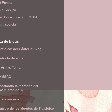
é Eureka
.O.S México
me Histórico de la FEMOSPP
rra secreta
sta de blogs
atelolco: del Códice al Blog
ntra la derecha
 Armas Tomar
IHMSAC
scatando la memoria del
vimiento de '68
 isla sin este
gistro de los Muertos de Tlatelolco