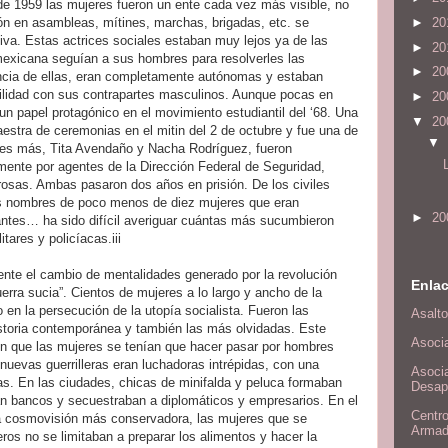
de 1959 las mujeres fueron un ente cada vez más visible, no
►
20
ión en asambleas, mítines, marchas, brigadas, etc. se
tiva. Estas actrices sociales estaban muy lejos ya de las
►
20
mexicana seguían a sus hombres para resolverles las
►
20
encia de ellas, eran completamente autónomas y estaban
lidad con sus contrapartes masculinos. Aunque pocas en
►
20
 un papel protagónico en el movimiento estudiantil del ‘68. Una
▼
20
estra de ceremonias en el mitin del 2 de octubre y fue una de
▼
enes más, Tita Avendaño y Nacha Rodríguez, fueron
mente por agentes de la Dirección Federal de Seguridad,
rosas. Ambas pasaron dos años en prisión. De los civiles
os nombres de poco menos de diez mujeres que eran
►
20
ntes… ha sido difícil averiguar cuántas más sucumbieron
tares y policíacas.iii
dente el cambio de mentalidades generado por la revolución
Enlac
uerra sucia”. Cientos de mujeres a lo largo y ancho de la
 en la persecución de la utopía socialista. Fueron las
Asalto
istoria contemporánea y también las más olvidadas. Este
Asocia
en que las mujeres se tenían que hacer pasar por hombres
nuevas guerrilleras eran luchadoras intrépidas, con una
Asocia
las. En las ciudades, chicas de minifalda y peluca formaban
Desap
n bancos y secuestraban a diplomáticos y empresarios. En el
Centr
na cosmovisión más conservadora, las mujeres que se
Arma
ros no se limitaban a preparar los alimentos y hacer la