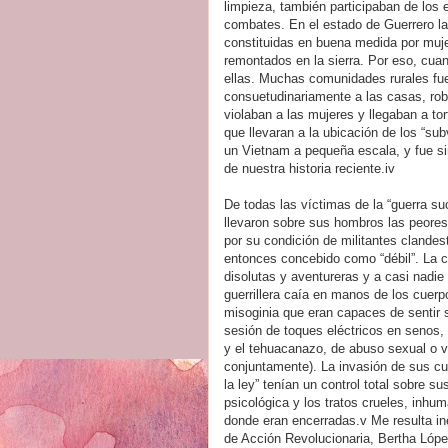
limpieza, también participaban de los 
combates. En el estado de Guerrero la
constituidas en buena medida por muj
remontados en la sierra. Por eso, cua
ellas. Muchas comunidades rurales fue
consuetudinariamente a las casas, rob
violaban a las mujeres y llegaban a to
que llevaran a la ubicación de los “su
un Vietnam a pequeña escala, y fue si
de nuestra historia reciente.iv
De todas las víctimas de la “guerra su
llevaron sobre sus hombros las peores d
por su condición de militantes clandes
entonces concebido como “débil”. La 
disolutas y aventureras y a casi nadie
guerrillera caía en manos de los cuer
misoginia que eran capaces de sentir s
sesión de toques eléctricos en senos, 
y el tehuacanazo, de abuso sexual o v
conjuntamente). La invasión de sus cu
la ley” tenían un control total sobre su
psicológica y los tratos crueles, inhu
donde eran encerradas.v Me resulta ine
de Acción Revolucionaria, Bertha López