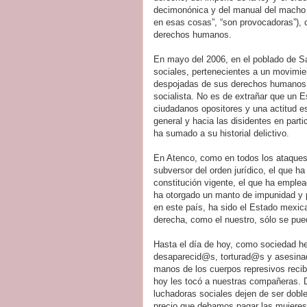
decimonónica y del manual del macho p
en esas cosas”, “son provocadoras”), c
derechos humanos.
En mayo del 2006, en el poblado de 
sociales, pertenecientes a un movimi
despojadas de sus derechos humanos,
socialista. No es de extrañar que un 
ciudadanos opositores y una actitud e
general y hacia las disidentes en part
ha sumado a su historial delictivo.
En Atenco, como en todos los ataques
subversor del orden jurídico, el que ha
constitución vigente, el que ha emplea
ha otorgado un manto de impunidad y 
en este país, ha sido el Estado mexic
derecha, como el nuestro, sólo se pue
Hasta el día de hoy, como sociedad 
desaparecid@s, torturad@s y asesinad
manos de los cuerpos represivos reciba
hoy les tocó a nuestras compañeras. 
luchadoras sociales dejen de ser doble
precio que debamos pagar las mujeres 