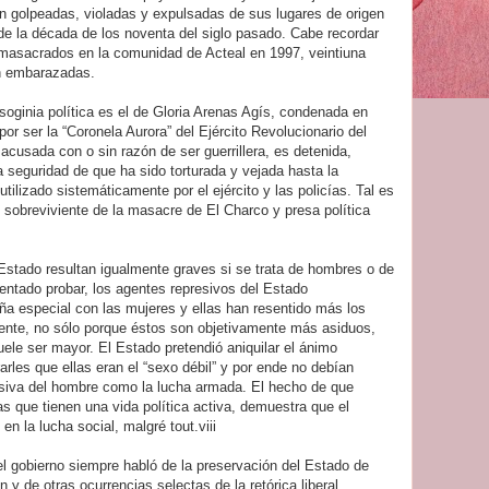
on golpeadas, violadas y expulsadas de sus lugares de origen
o de la década de los noventa del siglo pasado. Cabe recordar
s masacrados en la comunidad de Acteal en 1997, veintiuna
an embarazadas.
soginia política es el de Gloria Arenas Agís, condenada en
or ser la “Coronela Aurora” del Ejército Revolucionario del
cusada con o sin razón de ser guerrillera, es detenida,
 seguridad de que ha sido torturada y vejada hasta la
utilizado sistemáticamente por el ejército y las policías. Tal es
 sobreviviente de la masacre de El Charco y presa política
stado resultan igualmente graves si se trata de hombres o de
ntado probar, los agentes represivos del Estado
a especial con las mujeres y ellas han resentido más los
lmente, no sólo porque éstos son objetivamente más asiduos,
uele ser mayor. El Estado pretendió aniquilar el ánimo
arles que ellas eran el “sexo débil” y por ende no debían
usiva del hombre como la lucha armada. El hecho de que
ras que tienen una vida política activa, demuestra que el
 en la lucha social, malgré tout.viii
el gobierno siempre habló de la preservación del Estado de
n y de otras ocurrencias selectas de la retórica liberal