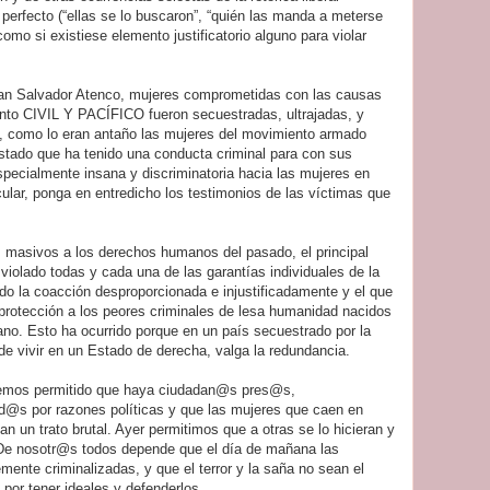
erfecto (“ellas se lo buscaron”, “quién las manda a meterse
omo si existiese elemento justificatorio alguno para violar
San Salvador Atenco, mujeres comprometidas con las causas
ento CIVIL Y PACÍFICO fueron secuestradas, ultrajadas, y
 como lo eran antaño las mujeres del movimiento armado
Estado que ha tenido una conducta criminal para con sus
specialmente insana y discriminatoria hacia las mujeres en
icular, ponga en entredicho los testimonios de las víctimas que
 masivos a los derechos humanos del pasado, el principal
 violado todas y cada una de las garantías individuales de la
do la coacción desproporcionada e injustificadamente y el que
protección a los peores criminales de lesa humanidad nacidos
ano. Esto ha ocurrido porque en un país secuestrado por la
de vivir en un Estado de derecha, valga la redundancia.
hemos permitido que haya ciudadan@s pres@s,
@s por razones políticas y que las mujeres que caen en
n un trato brutal. Ayer permitimos que a otras se lo hicieran y
De nosotr@s todos depende que el día de mañana las
mente criminalizadas, y que el terror y la saña no sean el
por tener ideales y defenderlos.