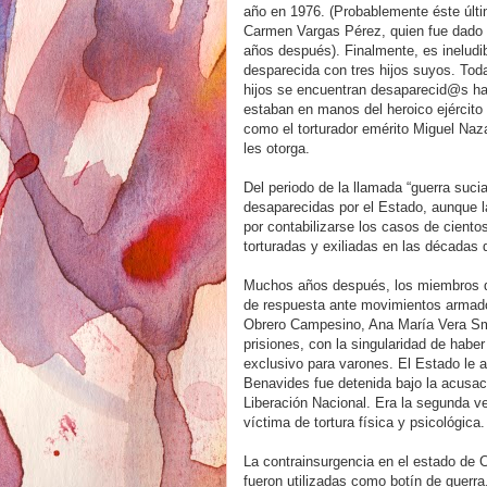
año en 1976. (Probablemente éste últi
Carmen Vargas Pérez, quien fue dado en
años después). Finalmente, es ineludib
desparecida con tres hijos suyos. Tod
hijos se encuentran desaparecid@s has
estaban en manos del heroico ejército
como el torturador emérito Miguel Naz
les otorga.
Del periodo de la llamada “guerra suc
desaparecidas por el Estado, aunque l
por contabilizarse los casos de cient
torturadas y exiliadas en las décadas 
Muchos años después, los miembros de 
de respuesta ante movimientos armados
Obrero Campesino, Ana María Vera Smith
prisiones, con la singularidad de habe
exclusivo para varones. El Estado le a
Benavides fue detenida bajo la acusaci
Liberación Nacional. Era la segunda 
víctima de tortura física y psicológica.
La contrainsurgencia en el estado de 
fueron utilizadas como botín de guerr