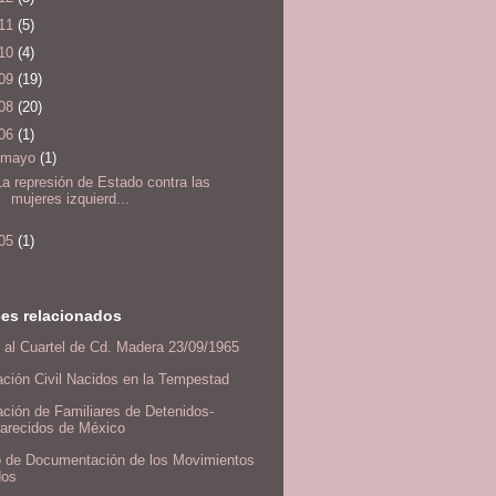
11
(5)
10
(4)
09
(19)
08
(20)
06
(1)
mayo
(1)
La represión de Estado contra las
mujeres izquierd...
05
(1)
es relacionados
 al Cuartel de Cd. Madera 23/09/1965
ción Civil Nacidos en la Tempestad
ción de Familiares de Detenidos-
arecidos de México
o de Documentación de los Movimientos
dos