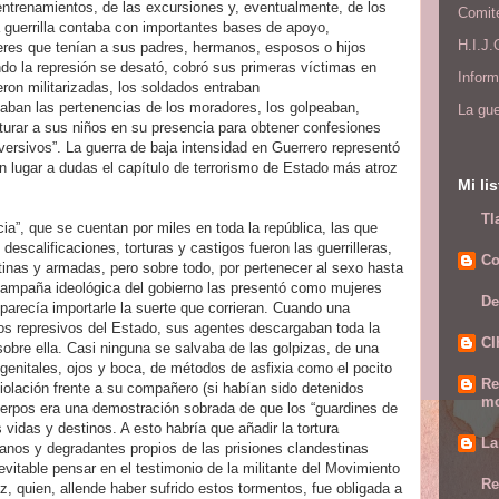
entrenamientos, de las excursiones y, eventualmente, de los
Comit
 guerrilla contaba con importantes bases de apoyo,
H.I.J
eres que tenían a sus padres, hermanos, esposos o hijos
ndo la represión se desató, cobró sus primeras víctimas en
Infor
ron militarizadas, los soldados entraban
aban las pertenencias de los moradores, los golpeaban,
La gue
rturar a sus niños en su presencia para obtener confesiones
bversivos”. La guerra de baja intensidad en Guerrero representó
n lugar a dudas el capítulo de terrorismo de Estado más atroz
Mi li
Tl
cia”, que se cuentan por miles en toda la república, las que
escalificaciones, torturas y castigos fueron las guerrilleras,
Co
tinas y armadas, pero sobre todo, por pertenecer al sexo hasta
campaña ideológica del gobierno las presentó como mujeres
De
 parecía importarle la suerte que corrieran. Cuando una
pos represivos del Estado, sus agentes descargaban toda la
C
obre ella. Casi ninguna se salvaba de las golpizas, de una
genitales, ojos y boca, de métodos de asfixia como el pocito
Re
iolación frente a su compañero (si habían sido detenidos
mo
erpos era una demostración sobrada de que los “guardines de
s vidas y destinos. A esto habría que añadir la tortura
La
manos y degradantes propios de las prisiones clandestinas
vitable pensar en el testimonio de la militante del Movimiento
Re
, quien, allende haber sufrido estos tormentos, fue obligada a