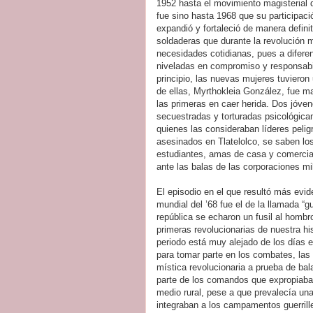
1952 hasta el movimiento magisterial 
fue sino hasta 1968 que su participac
expandió y fortaleció de manera defini
soldaderas que durante la revolución 
necesidades cotidianas, pues a difer
niveladas en compromiso y responsabi
principio, las nuevas mujeres tuvieron
de ellas, Myrthokleia González, fue ma
las primeras en caer herida. Dos jóv
secuestradas y torturadas psicológica
quienes las consideraban líderes pelig
asesinados en Tlatelolco, se saben l
estudiantes, amas de casa y comercia
ante las balas de las corporaciones mili
El episodio en el que resultó más evi
mundial del ’68 fue el de la llamada “g
república se echaron un fusil al hombro
primeras revolucionarias de nuestra h
periodo está muy alejado de los días 
para tomar parte en los combates, las 
mística revolucionaria a prueba de ba
parte de los comandos que expropiaba
medio rural, pese a que prevalecía u
integraban a los campamentos guerrille