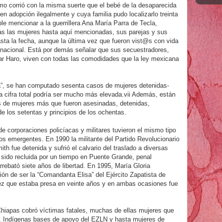
mo corrió con la misma suerte que el bebé de la desaparecida
 adopción ilegalmente y cuya familia pudo localizarlo treinta
le mencionar a la guerrillera Ana María Parra de Tecla,
as las mujeres hasta aquí mencionadas, sus parejas y sus
ta la fecha, aunque la última vez que fueron vist@s con vida
 nacional. Está por demás señalar que sus secuestradores,
ar Haro, viven con todas las comodidades que la ley mexicana
ia”, se han computado sesenta casos de mujeres detenidas-
a cifra total podría ser mucho más elevada.vii Además, están
os de mujeres más que fueron asesinadas, detenidas,
de los setentas y principios de los ochentas.
corporaciones policíacas y militares tuvieron el mismo tipo
 emergentes. En 1990 la militante del Partido Revolucionario
 fue detenida y sufrió el calvario del traslado a diversas
r sido recluida por un tiempo en Puente Grande, penal
rrebató siete años de libertad. En 1995, María Gloria
ón de ser la “Comandanta Elisa” del Ejército Zapatista de
vez que estaba presa en veinte años y en ambas ocasiones fue
Chiapas cobró víctimas fatales, muchas de ellas mujeres que
a. Indígenas bases de apoyo del EZLN y hasta mujeres de