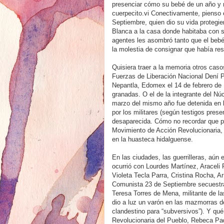
presenciar cómo su bebé de un año y 
cuerpecito.vi Conectivamente, pienso e
Septiembre, quien dio su vida protegie
Blanca a la casa donde habitaba con su
agentes les asombró tanto que el bebé
la molestia de consignar que había resu
Quisiera traer a la memoria otros caso
Fuerzas de Liberación Nacional Dení P
Nepantla, Edomex el 14 de febrero de 
granadas. O el de la integrante del Núc
marzo del mismo año fue detenida en 
por los militares (según testigos pres
desaparecida. Cómo no recordar que 
Movimiento de Acción Revolucionaria, 
en la huasteca hidalguense.
En las ciudades, las guerrilleras, aún
ocurrió con Lourdes Martínez, Aracel
Violeta Tecla Parra, Cristina Rocha, A
Comunista 23 de Septiembre secuestra
Teresa Torres de Mena, militante de 
dio a luz un varón en las mazmorras d
clandestino para “subversivos”). Y qué
Revolucionaria del Pueblo, Rebeca Pad