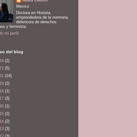
Adela Cedillo
Mexico
Doctora en Historia,
emprendedora de la memoria,
defensora de derechos
os y feminista.
do mi perfil
vo del blog
24
(2)
22
(5)
21
(14)
19
(2)
18
(1)
17
(3)
16
(1)
15
(2)
14
(2)
13
(3)
12
(3)