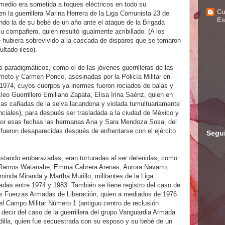
medio era sometida a toques eléctricos en todo su
Cu
n la guerrillera Marina Herrera de la Liga Comunista 23 de
Es
ndo la de su bebé de un año ante el ataque de la Brigada
 compañero, quien resultó igualmente acribillado. (A los
 hubiera sobrevivido a la cascada de disparos que se tomaron
ltado ileso).
s paradigmáticos, como el de las jóvenes guerrilleras de las
rieto y Carmen Ponce, asesinadas por la Policía Militar en
1974, cuyos cuerpos ya inermes fueron rociados de balas y
leo Guerrillero Emiliano Zapata, Elisa Irina Saénz, quien en
las cañadas de la selva lacandona y violada tumultuariamente
enciales), para después ser trasladada a la ciudad de México y
por esas fechas las hermanas Ana y Sara Mendoza Sosa, del
fueron desaparecidas después de enfrentarse con el ejército
Segu
 estando embarazadas, eran torturadas al ser detenidas, como
i Ramos Watanabe, Emma Cabrera Arenas, Aurora Navarro,
rminda Miranda y Martha Murillo, militantes de la Liga
das entre 1974 y 1983. También se tiene registro del caso de
las Fuerzas Armadas de Liberación, quien a mediados de 1976
el Campo Militar Número 1 (antiguo centro de reclusión
 decir del caso de la guerrillera del grupo Vanguardia Armada
illa, quien fue secuestrada con su esposo y su bebé de un