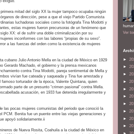
o exiguo.
a primera mitad del siglo XX la mujer tampoco ocupaba ningún
 órganos de dirección, pese a que el viejo Partido Comunista
rdinarias luchadoras sociales como la fotógrafa Tina Modotti y
human
tantes, estas mujeres fueron precursoras de un fenómeno que
Ver to
iglo XX: el de sufrir una doble criminalización por su
 mujeres inconformes con las labores “propias de su sexo”.
ror a las fuerzas del orden como la existencia de mujeres
Archi
►
20
sta cubano Julio Antonio Mella en la ciudad de México en 1929
ano Gerardo Machado, el gobierno y la prensa mexicanos
►
20
nchamiento contra Tina Modotti, pareja sentimental de Mella y
►
20
ambos vivían fue cateada y saqueada y Tina fue arrestada y
►
20
el famoso torturador de la época, Valente Quintana, quien
formado parte de un presunto “crimen pasional” contra Mella.
►
20
scabellada acusación, en 1933 fue detenida irregularmente y
►
20
►
20
de las pocas mujeres comunistas del periodo que conoció la
►
20
 del PCM. Benita fue un puente entre las viejas generaciones y
►
20
que apoyó solidariamente.ii
►
20
mineros de Nueva Rosita, Coahuila a la ciudad de México en
►
20