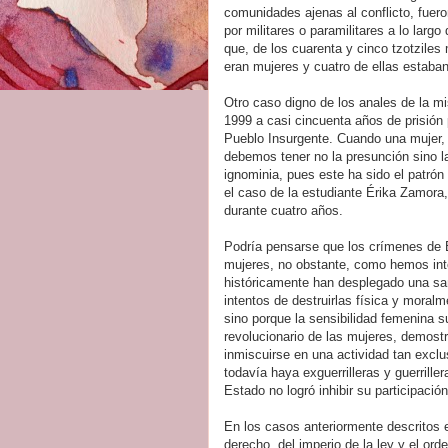
comunidades ajenas al conflicto, fuer
por militares o paramilitares a lo larg
que, de los cuarenta y cinco tzotzile
eran mujeres y cuatro de ellas estab
Otro caso digno de los anales de la mi
1999 a casi cincuenta años de prisión p
Pueblo Insurgente. Cuando una mujer, a
debemos tener no la presunción sino la
ignominia, pues este ha sido el patrón 
el caso de la estudiante Érika Zamora,
durante cuatro años.
Podría pensarse que los crímenes de E
mujeres, no obstante, como hemos inte
históricamente han desplegado una sañ
intentos de destruirlas física y mora
sino porque la sensibilidad femenina s
revolucionario de las mujeres, demostr
inmiscuirse en una actividad tan excl
todavía haya exguerrilleras y guerrille
Estado no logró inhibir su participación
En los casos anteriormente descritos 
derecho, del imperio de la ley y el orde