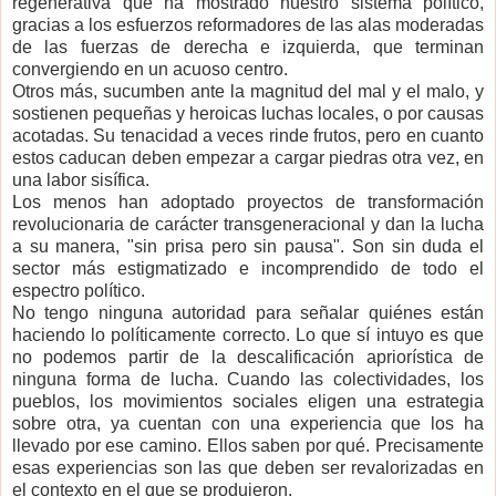
regenerativa que ha mostrado nuestro sistema político,
gracias a los esfuerzos reformadores de las alas moderadas
de las fuerzas de derecha e izquierda, que terminan
convergiendo en un acuoso centro.
Otros más, sucumben ante la magnitud del mal y el malo, y
sostienen pequeñas y heroicas luchas locales, o por causas
acotadas. Su tenacidad a veces rinde frutos, pero en cuanto
estos caducan deben empezar a cargar piedras otra vez, en
una labor sisífica.
Los menos han adoptado proyectos de transformación
revolucionaria de carácter transgeneracional y dan la lucha
a su manera, "sin prisa pero sin pausa". Son sin duda el
sector más estigmatizado e incomprendido de todo el
espectro político.
No tengo ninguna autoridad para señalar quiénes están
haciendo lo políticamente correcto. Lo que sí intuyo es que
no podemos partir de la descalificación apriorística de
ninguna forma de lucha. Cuando las colectividades, los
pueblos, los movimientos sociales eligen una estrategia
sobre otra, ya cuentan con una experiencia que los ha
llevado por ese camino. Ellos saben por qué. Precisamente
esas experiencias son las que deben ser revalorizadas en
el contexto en el que se produjeron.